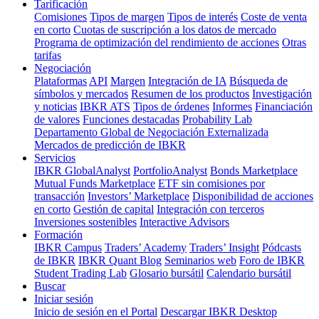
Tarificación
Comisiones
Tipos de margen
Tipos de interés
Coste de venta
en corto
Cuotas de suscripción a los datos de mercado
Programa de optimización del rendimiento de acciones
Otras
tarifas
Negociación
Plataformas
API
Margen
Integración de IA
Búsqueda de
símbolos y mercados
Resumen de los productos
Investigación
y noticias
IBKR ATS
Tipos de órdenes
Informes
Financiación
de valores
Funciones destacadas
Probability Lab
Departamento Global de Negociación Externalizada
Mercados de predicción de IBKR
Servicios
IBKR GlobalAnalyst
PortfolioAnalyst
Bonds Marketplace
Mutual Funds Marketplace
ETF sin comisiones por
transacción
Investors’ Marketplace
Disponibilidad de acciones
en corto
Gestión de capital
Integración con terceros
Inversiones sostenibles
Interactive Advisors
Formación
IBKR Campus
Traders’ Academy
Traders’ Insight
Pódcasts
de IBKR
IBKR Quant Blog
Seminarios web
Foro de IBKR
Student Trading Lab
Glosario bursátil
Calendario bursátil
Buscar
Iniciar sesión
Inicio de sesión en el Portal
Descargar IBKR Desktop