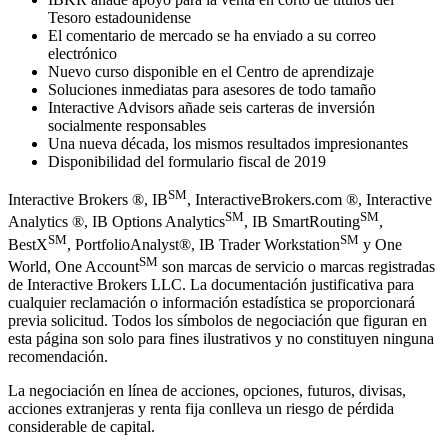
Tesoro estadounidense
El comentario de mercado se ha enviado a su correo
electrónico
Nuevo curso disponible en el Centro de aprendizaje
Soluciones inmediatas para asesores de todo tamaño
Interactive Advisors añade seis carteras de inversión
socialmente responsables
Una nueva década, los mismos resultados impresionantes
Disponibilidad del formulario fiscal de 2019
SM
Interactive Brokers ®, IB
, InteractiveBrokers.com ®, Interactive
SM
SM
Analytics ®, IB Options Analytics
, IB SmartRouting
,
SM
SM
BestX
, PortfolioAnalyst®, IB Trader Workstation
y One
SM
World, One Account
son marcas de servicio o marcas registradas
de Interactive Brokers LLC. La documentación justificativa para
cualquier reclamación o información estadística se proporcionará
previa solicitud. Todos los símbolos de negociación que figuran en
esta página son solo para fines ilustrativos y no constituyen ninguna
recomendación.
La negociación en línea de acciones, opciones, futuros, divisas,
acciones extranjeras y renta fija conlleva un riesgo de pérdida
considerable de capital.