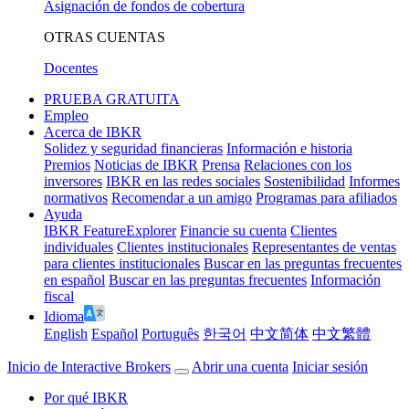
Asignación de fondos de cobertura
OTRAS CUENTAS
Docentes
PRUEBA GRATUITA
Empleo
Acerca de IBKR
Solidez y seguridad financieras
Información e historia
Premios
Noticias de IBKR
Prensa
Relaciones con los
inversores
IBKR en las redes sociales
Sostenibilidad
Informes
normativos
Recomendar a un amigo
Programas para afiliados
Ayuda
IBKR FeatureExplorer
Financie su cuenta
Clientes
individuales
Clientes institucionales
Representantes de ventas
para clientes institucionales
Buscar en las preguntas frecuentes
en español
Buscar en las preguntas frecuentes
Información
fiscal
Idioma
English
Español
Português
한국어
中文简体
中文繁體
Inicio de Interactive Brokers
Abrir una cuenta
Iniciar sesión
Por qué IBKR