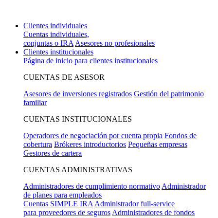
Los mercados de predicción ya están disponibles
Ver mercados
Clientes individuales
Cuentas individuales,
conjuntas o IRA
Asesores no profesionales
Clientes institucionales
Página de inicio para clientes institucionales
CUENTAS DE ASESOR
Asesores de inversiones registrados
Gestión del patrimonio
familiar
CUENTAS INSTITUCIONALES
Operadores de negociación por cuenta propia
Fondos de
cobertura
Brókeres introductorios
Pequeñas empresas
Gestores de cartera
CUENTAS ADMINISTRATIVAS
Administradores de cumplimiento normativo
Administrador
de planes para empleados
Cuentas SIMPLE IRA
Administrador full-service
para proveedores de seguros
Administradores de fondos