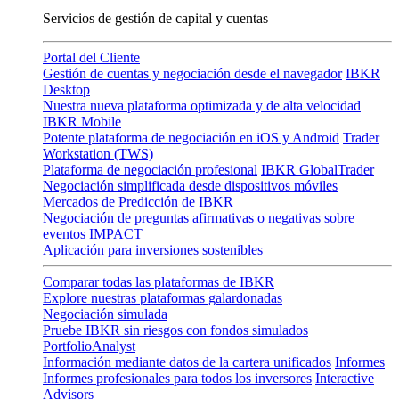
Servicios de gestión de capital y cuentas
Portal del Cliente
Gestión de cuentas y negociación desde el navegador
IBKR
Desktop
Nuestra nueva plataforma optimizada y de alta velocidad
IBKR Mobile
Potente plataforma de negociación en iOS y Android
Trader
Workstation (TWS)
Plataforma de negociación profesional
IBKR GlobalTrader
Negociación simplificada desde dispositivos móviles
Mercados de Predicción de IBKR
Negociación de preguntas afirmativas o negativas sobre
eventos
IMPACT
Aplicación para inversiones sostenibles
Comparar todas las plataformas de IBKR
Explore nuestras plataformas galardonadas
Negociación simulada
Pruebe IBKR sin riesgos con fondos simulados
PortfolioAnalyst
Información mediante datos de la cartera unificados
Informes
Informes profesionales para todos los inversores
Interactive
Advisors