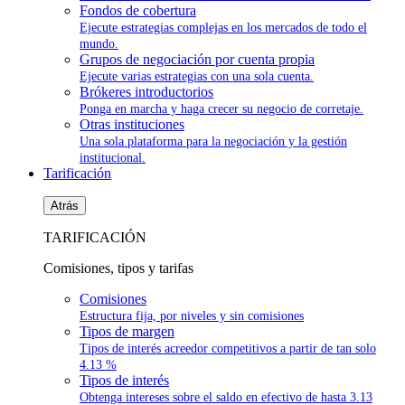
Fondos de cobertura
Ejecute estrategias complejas en los mercados de todo el
mundo.
Grupos de negociación por cuenta propia
Ejecute varias estrategias con una sola cuenta.
Brókeres introductorios
Ponga en marcha y haga crecer su negocio de corretaje.
Otras instituciones
Una sola plataforma para la negociación y la gestión
institucional.
Tarificación
Atrás
TARIFICACIÓN
Comisiones, tipos y tarifas
Comisiones
Estructura fija, por niveles y sin comisiones
Tipos de margen
Tipos de interés acreedor competitivos a partir de tan solo
4.13 %
Tipos de interés
Obtenga intereses sobre el saldo en efectivo de hasta
3.13