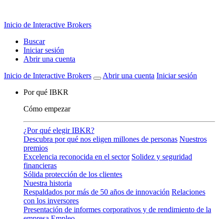
Los mercados de predicción ya están disponibles
Ver mercados
Inicio de Interactive Brokers
Buscar
Iniciar sesión
Abrir una cuenta
Inicio de Interactive Brokers
Abrir una cuenta
Iniciar sesión
Por qué IBKR
Cómo empezar
¿Por qué elegir IBKR?
Descubra por qué nos eligen millones de personas
Nuestros
premios
Excelencia reconocida en el sector
Solidez y seguridad
financieras
Sólida protección de los clientes
Nuestra historia
Respaldados por más de 50 años de innovación
Relaciones
con los inversores
Presentación de informes corporativos y de rendimiento de la
empresa
Empleo