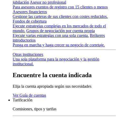
jubilación
Asesor no profesional
Para asesores exentos de registro con 15 clientes o menos
Asesores financieros
Gestione las carteras de sus clientes con costes reducidos.
Fondos de cobertura
Ejecute estrategias complejas en los mercados de todo el
mundo.
Grupos de negociación por cuenta propia
Ejecute varias estrategias con una sola cuenta.
Brókeres
introductorios
Ponga en marcha y haga crecer su negocio de corretaje.
Otras instituciones
Una sola plataforma para la negociación y la gestión
institucional.
Encuentre la cuenta indicada
Elija la cuenta apropiada según sus necesidades
Ver
Guía
de cuentas
Tarificación
Comisiones, tipos y tarifas