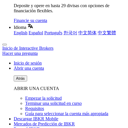
Deposite y opere en hasta 29 divisas con opciones de
financiación flexibles.
Financie su cuenta
Idioma
English
Español
Português
한국어
中文简体
中文繁體
Inicio de Interactive Brokers
Hacer una pregunta
Inicio de sesión
Abrir una cuenta
Atrás
ABRIR UNA CUENTA
Empezar la solicitud
Terminar una solicitud en curso
Requisitos
Guía para seleccionar la cuenta más apropiada
Descargar IBKR Mobile
Mercados de Predicción de IBKR