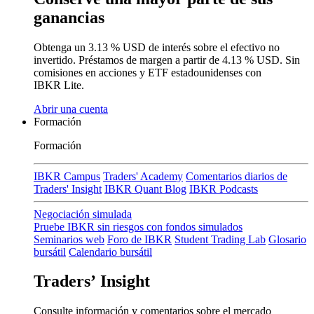
ganancias
Obtenga un
3.13 %
USD de interés sobre el efectivo no
invertido. Préstamos de margen a partir de
4.13 %
USD.
Sin
comisiones
en acciones y ETF estadounidenses con
IBKR Lite.
Abrir una cuenta
Formación
Formación
IBKR Campus
Traders' Academy
Comentarios diarios de
Traders' Insight
IBKR Quant Blog
IBKR Podcasts
Negociación simulada
Pruebe IBKR sin riesgos con fondos simulados
Seminarios web
Foro de IBKR
Student Trading Lab
Glosario
bursátil
Calendario bursátil
Traders’ Insight
Consulte información y comentarios sobre el mercado