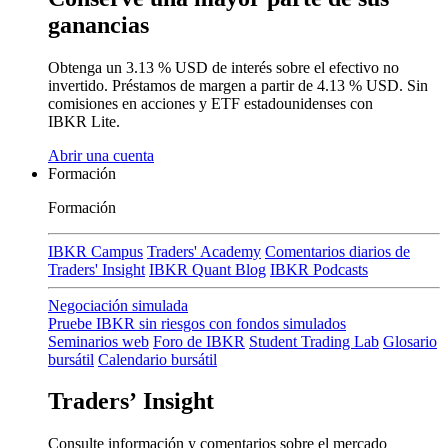
ganancias
Obtenga un
3.13 %
USD de interés sobre el efectivo no
invertido. Préstamos de margen a partir de
4.13 %
USD.
Sin
comisiones
en acciones y ETF estadounidenses con
IBKR Lite.
Abrir una cuenta
Formación
Formación
IBKR Campus
Traders' Academy
Comentarios diarios de
Traders' Insight
IBKR Quant Blog
IBKR Podcasts
Negociación simulada
Pruebe IBKR sin riesgos con fondos simulados
Seminarios web
Foro de IBKR
Student Trading Lab
Glosario
bursátil
Calendario bursátil
Traders’ Insight
Consulte información y comentarios sobre el mercado