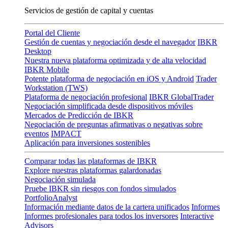
Servicios de gestión de capital y cuentas
Portal del Cliente
Gestión de cuentas y negociación desde el navegador
IBKR
Desktop
Nuestra nueva plataforma optimizada y de alta velocidad
IBKR Mobile
Potente plataforma de negociación en iOS y Android
Trader
Workstation (TWS)
Plataforma de negociación profesional
IBKR GlobalTrader
Negociación simplificada desde dispositivos móviles
Mercados de Predicción de IBKR
Negociación de preguntas afirmativas o negativas sobre
eventos
IMPACT
Aplicación para inversiones sostenibles
Comparar todas las plataformas de IBKR
Explore nuestras plataformas galardonadas
Negociación simulada
Pruebe IBKR sin riesgos con fondos simulados
PortfolioAnalyst
Información mediante datos de la cartera unificados
Informes
Informes profesionales para todos los inversores
Interactive
Advisors