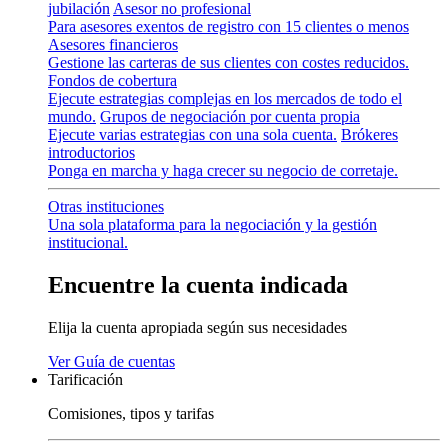
jubilación
Asesor no profesional
Para asesores exentos de registro con 15 clientes o menos
Asesores financieros
Gestione las carteras de sus clientes con costes reducidos.
Fondos de cobertura
Ejecute estrategias complejas en los mercados de todo el
mundo.
Grupos de negociación por cuenta propia
Ejecute varias estrategias con una sola cuenta.
Brókeres
introductorios
Ponga en marcha y haga crecer su negocio de corretaje.
Otras instituciones
Una sola plataforma para la negociación y la gestión
institucional.
Encuentre la cuenta indicada
Elija la cuenta apropiada según sus necesidades
Ver
Guía
de cuentas
Tarificación
Comisiones, tipos y tarifas