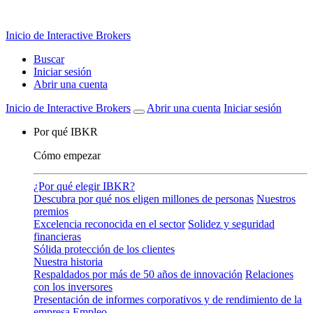
Los mercados de predicción ya están disponibles
Ver mercados
Inicio de Interactive Brokers
Buscar
Iniciar sesión
Abrir una cuenta
Inicio de Interactive Brokers
Abrir una cuenta
Iniciar sesión
Por qué IBKR
Cómo empezar
¿Por qué elegir IBKR?
Descubra por qué nos eligen millones de personas
Nuestros
premios
Excelencia reconocida en el sector
Solidez y seguridad
financieras
Sólida protección de los clientes
Nuestra historia
Respaldados por más de 50 años de innovación
Relaciones
con los inversores
Presentación de informes corporativos y de rendimiento de la
empresa
Empleo