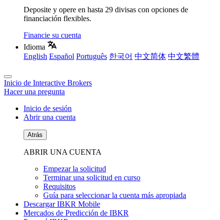
Deposite y opere en hasta 29 divisas con opciones de
financiación flexibles.
Financie su cuenta
Idioma
English
Español
Português
한국어
中文简体
中文繁體
Inicio de Interactive Brokers
Hacer una pregunta
Inicio de sesión
Abrir una cuenta
Atrás
ABRIR UNA CUENTA
Empezar la solicitud
Terminar una solicitud en curso
Requisitos
Guía para seleccionar la cuenta más apropiada
Descargar IBKR Mobile
Mercados de Predicción de IBKR