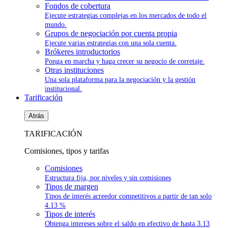
Fondos de cobertura
Ejecute estrategias complejas en los mercados de todo el
mundo.
Grupos de negociación por cuenta propia
Ejecute varias estrategias con una sola cuenta.
Brókeres introductorios
Ponga en marcha y haga crecer su negocio de corretaje.
Otras instituciones
Una sola plataforma para la negociación y la gestión
institucional.
Tarificación
Atrás
TARIFICACIÓN
Comisiones, tipos y tarifas
Comisiones
Estructura fija, por niveles y sin comisiones
Tipos de margen
Tipos de interés acreedor competitivos a partir de tan solo
4.13 %
Tipos de interés
Obtenga intereses sobre el saldo en efectivo de hasta
3.13