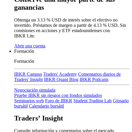
ganancias
Obtenga un
3.13 %
USD de interés sobre el efectivo no
invertido. Préstamos de margen a partir de
4.13 %
USD.
Sin
comisiones
en acciones y ETF estadounidenses con
IBKR Lite.
Abrir una cuenta
Formación
Formación
IBKR Campus
Traders' Academy
Comentarios diarios de
Traders' Insight
IBKR Quant Blog
IBKR Podcasts
Negociación simulada
Pruebe IBKR sin riesgos con fondos simulados
Seminarios web
Foro de IBKR
Student Trading Lab
Glosario
bursátil
Calendario bursátil
Traders’ Insight
Consulte información y comentarios sobre el mercado