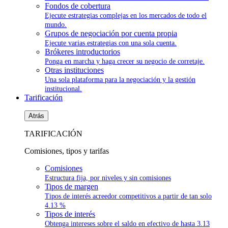
Fondos de cobertura
Ejecute estrategias complejas en los mercados de todo el
mundo.
Grupos de negociación por cuenta propia
Ejecute varias estrategias con una sola cuenta.
Brókeres introductorios
Ponga en marcha y haga crecer su negocio de corretaje.
Otras instituciones
Una sola plataforma para la negociación y la gestión
institucional.
Tarificación
Atrás
TARIFICACIÓN
Comisiones, tipos y tarifas
Comisiones
Estructura fija, por niveles y sin comisiones
Tipos de margen
Tipos de interés acreedor competitivos a partir de tan solo
4.13 %
Tipos de interés
Obtenga intereses sobre el saldo en efectivo de hasta
3.13