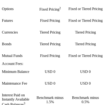
2
Options
Fixed or Tiered Pricing
Fixed Pricing
Futures
Fixed Pricing
Fixed or Tiered Pricing
Currencies
Tiered Pricing
Tiered Pricing
Bonds
Tiered Pricing
Tiered Pricing
Mutual Funds
Fixed Pricing
Fixed or Tiered Pricing
Account Fees:
Minimum Balance
USD 0
USD 0
Maintenance Fee
USD 0
USD 0
Interest Paid on
Benchmark minus
Benchmark minus
Instantly Available
1.5%
0.5%
3
Cash Balances