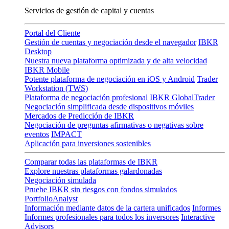
Servicios de gestión de capital y cuentas
Portal del Cliente
Gestión de cuentas y negociación desde el navegador
IBKR
Desktop
Nuestra nueva plataforma optimizada y de alta velocidad
IBKR Mobile
Potente plataforma de negociación en iOS y Android
Trader
Workstation (TWS)
Plataforma de negociación profesional
IBKR GlobalTrader
Negociación simplificada desde dispositivos móviles
Mercados de Predicción de IBKR
Negociación de preguntas afirmativas o negativas sobre
eventos
IMPACT
Aplicación para inversiones sostenibles
Comparar todas las plataformas de IBKR
Explore nuestras plataformas galardonadas
Negociación simulada
Pruebe IBKR sin riesgos con fondos simulados
PortfolioAnalyst
Información mediante datos de la cartera unificados
Informes
Informes profesionales para todos los inversores
Interactive
Advisors