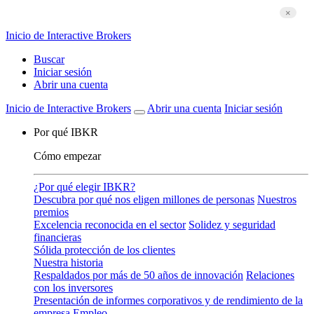
×
Los mercados de predicción ya están disponibles
Ver mercados
Inicio de Interactive Brokers
Buscar
Iniciar sesión
Abrir una cuenta
Inicio de Interactive Brokers
Abrir una cuenta
Iniciar sesión
Por qué IBKR
Cómo empezar
¿Por qué elegir IBKR?
Descubra por qué nos eligen millones de personas
Nuestros
premios
Excelencia reconocida en el sector
Solidez y seguridad
financieras
Sólida protección de los clientes
Nuestra historia
Respaldados por más de 50 años de innovación
Relaciones
con los inversores
Presentación de informes corporativos y de rendimiento de la
empresa
Empleo