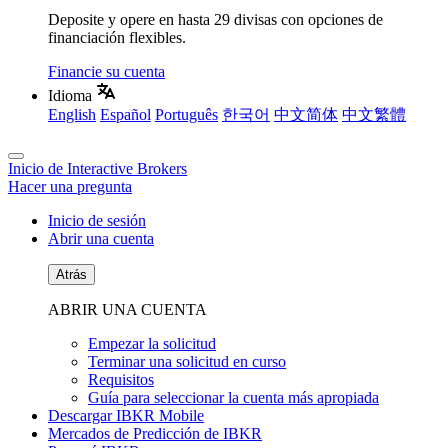
Deposite y opere en hasta 29 divisas con opciones de
financiación flexibles.
Financie su cuenta
Idioma
English
Español
Português
한국어
中文简体
中文繁體
Inicio de Interactive Brokers
Hacer una pregunta
Inicio de sesión
Abrir una cuenta
Atrás
ABRIR UNA CUENTA
Empezar la solicitud
Terminar una solicitud en curso
Requisitos
Guía para seleccionar la cuenta más apropiada
Descargar IBKR Mobile
Mercados de Predicción de IBKR