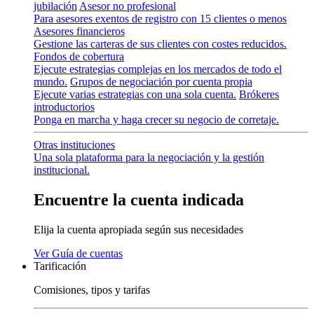
jubilación
Asesor no profesional
Para asesores exentos de registro con 15 clientes o menos
Asesores financieros
Gestione las carteras de sus clientes con costes reducidos.
Fondos de cobertura
Ejecute estrategias complejas en los mercados de todo el
mundo.
Grupos de negociación por cuenta propia
Ejecute varias estrategias con una sola cuenta.
Brókeres
introductorios
Ponga en marcha y haga crecer su negocio de corretaje.
Otras instituciones
Una sola plataforma para la negociación y la gestión
institucional.
Encuentre la cuenta indicada
Elija la cuenta apropiada según sus necesidades
Ver
Guía
de cuentas
Tarificación
Comisiones, tipos y tarifas