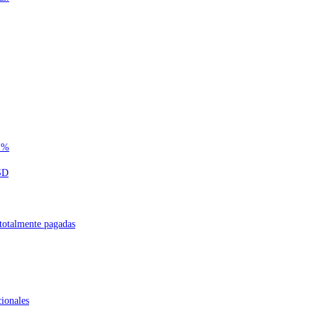
 %
SD
 totalmente pagadas
cionales