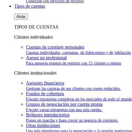
Conexión con servicios de terceros
Tipos de cuentas
Atrás
TIPOS DE CUENTAS
Clientes individuales
Cuentas de corretaje personales
Cuentas individuales, conjuntas, de fideicomiso y de jubilación
Asesor no profesional
Para asesores exentos de registro con 15 clientes o menos
Clientes institucionales
Asesores financieros
Gestione las carteras de sus clientes con costes reducidos.
Fondos de cobertura
Ejecute estrategias complejas en los mercados de todo el mundo
Grupos de negociación por cuenta propia
Ejecute varias estrategias con una sola cuenta.
Brókeres introductorios
Ponga en marcha y haga crecer su negocio de corretaje.
Otras instituciones
Una sola plataforma para la negociación y la gestión institucion