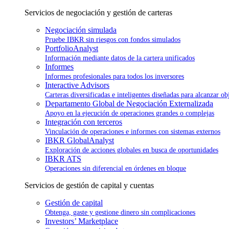
Servicios de negociación y gestión de carteras
Negociación simulada
Pruebe IBKR sin riesgos con fondos simulados
PortfolioAnalyst
Información mediante datos de la cartera unificados
Informes
Informes profesionales para todos los inversores
Interactive Advisors
Carteras diversificadas e inteligentes diseñadas para alcanzar ob
Departamento Global de Negociación Externalizada
Apoyo en la ejecución de operaciones grandes o complejas
Integración con terceros
Vinculación de operaciones e informes con sistemas externos
IBKR GlobalAnalyst
Exploración de acciones globales en busca de oportunidades
IBKR ATS
Operaciones sin diferencial en órdenes en bloque
Servicios de gestión de capital y cuentas
Gestión de capital
Obtenga, gaste y gestione dinero sin complicaciones
Investors’ Marketplace