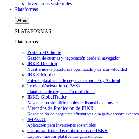
Inversiones sostenibles
Plataformas
Atrás
PLATAFORMAS
Plataformas
Portal del Cliente
Gestión de cuentas y negociación desde el navegador
IBKR Desktop
Nuestra nueva plataforma optimizada y de alta velocidad
IBKR Mobile
Potente plataforma de negociación en iOS y Android
Trader Workstation (TWS)
Plataforma de negociación profesional
IBKR GlobalTrader
Negociación simplificada desde dispositivos móviles
Mercados de Predicción de IBKR
Negociación de preguntas afirmativas o negativas sobre eventos
IMPACT
Aplicación para inversiones sostenibles
Comparar todas las plataformas de IBKR
Explore nuestras plataformas galardonadas